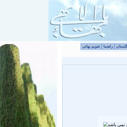
لستان
راهنما
تقویم بهائی