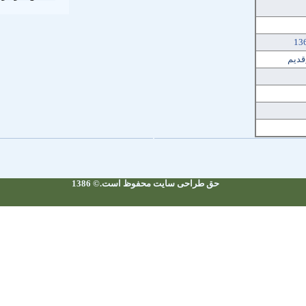
13
قدیم
حق طراحی سایت محفوظ است.© 1386