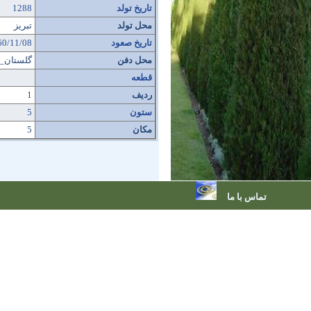
تاریخ تولد
1288
محل تولد
تبریز
تاریخ صعود
60/11/08
محل دفن
گلستان_
قطعه
ردیف
1
ستون
5
مکان
5
تماس با ما