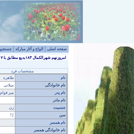
صفحه اصلی
الواح و آثار مبارکه
جستجو
امروزنهم شهرالکمال ۱۸۳بدیع مطابق با ۱۷ مرداد ۱۴۰۵شمسی و ۲۴ صفر ۱۴۴۸قمری
مشخصات فرد
نام
طاهره
نام خانوادگی
میلانی
نام پدر
میر قوام
نام مادر
جنسیت
زن
سن
72
نام همسر
نام خانوادگی همسر